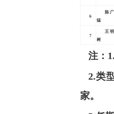
陈广
6
猛
王明
7
树
注：
2.
家。