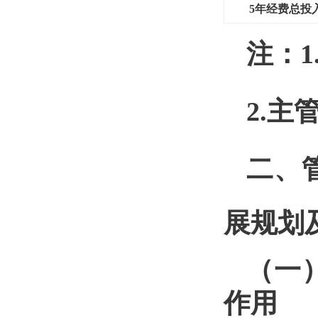
5
年经费总投
注：
2.
二、
展规划
（一
作用