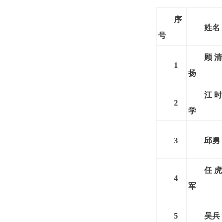
序
姓名
号
顾清
1
扬
江时
2
学
3
邱勇
任虎
4
军
5
吴兵