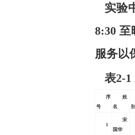
实验
8:30
服务以
表2-
序
姓
号
名
宋
1
国华