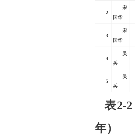
宋
2
国华
宋
3
国华
吴
4
兵
吴
5
兵
表2-
年）