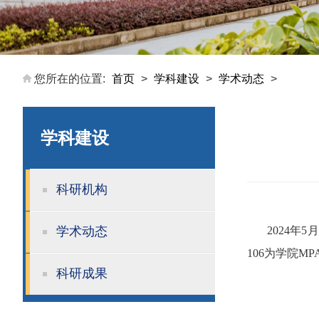
您所在的位置:
首页
>
学科建设
>
学术动态
>
学科建设
科研机构
学术动态
2024
年
5
月
106
为学院
MP
科研成果