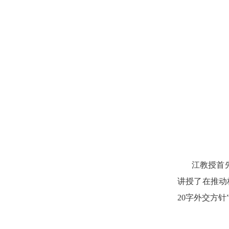
江教授首
讲授了在推动
20
字外交方针